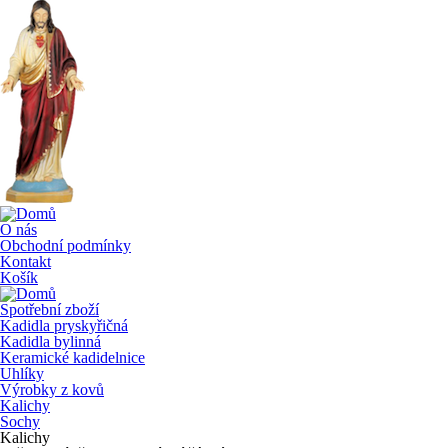
O nás
Obchodní podmínky
Kontakt
Košík
Spotřební zboží
Kadidla pryskyřičná
Kadidla bylinná
Keramické kadidelnice
Uhlíky
Výrobky z kovů
Kalichy
Sochy
Kalichy