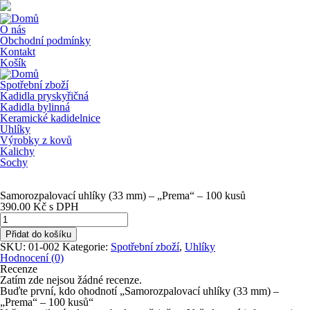
O nás
Obchodní podmínky
Kontakt
Košík
Spotřební zboží
Kadidla pryskyřičná
Kadidla bylinná
Keramické kadidelnice
Uhlíky
Výrobky z kovů
Kalichy
Sochy
Samorozpalovací uhlíky (33 mm) – „Prema“ – 100 kusů
390.00
Kč
s DPH
Samorozpalovací
uhlíky
Přidat do košíku
(33
SKU:
01-002
Kategorie:
Spotřební zboží
,
Uhlíky
mm)
Hodnocení (0)
-
Recenze
"Prema"
Zatím zde nejsou žádné recenze.
-
Buďte první, kdo ohodnotí „Samorozpalovací uhlíky (33 mm) –
100
„Prema“ – 100 kusů“
kusů